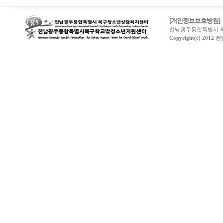
시
간
[개인정보보호방침]
무
전남광주통합특별시 북구
료
Copyright(c) 20
채
팅
돔
클
럽
DOMCLUB
비
아
몰
주
소
야
낙
태
약
yano77
미
프
블
로
그
althdirrnr
비
아
마