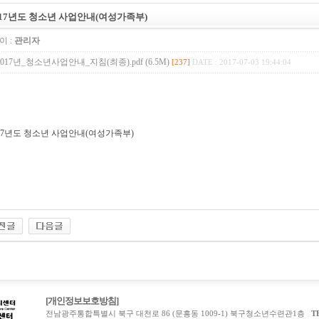
017년도 청소년 사업안내(여성가족부)
이 :
관리자
2017년_청소년사업안내_지침(최종).pdf (6.5M)
[237]
DATE : 2017-07-03 19:44:04
017년도 청소년 사업안내(여성가족부)
[개인정보보호방침]
전남광주통합특별시 북구 대천로 86 (문흥동 1009-1) 북구청소년수련관1층
T