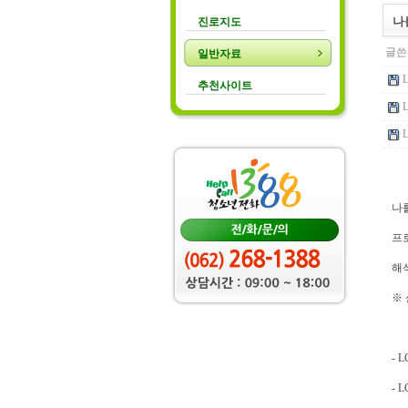
나
진로지도
글쓴
일반자료
추천사이트
나
프
해
※
- 
- 