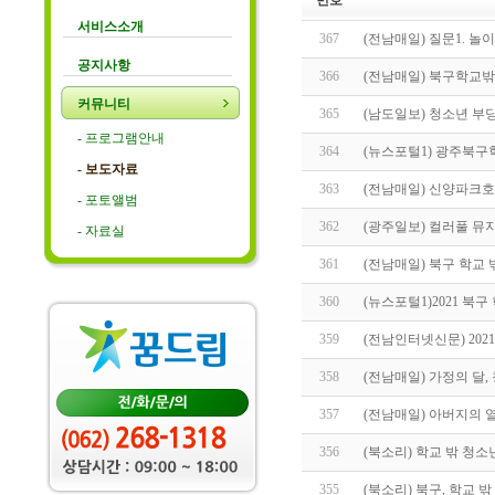
번호
서비스소개
367
(전남매일) 질문1. 놀
공지사항
366
(전남매일) 북구학교
커뮤니티
365
(남도일보) 청소년 부
- 프로그램안내
364
(뉴스포털1) 광주북
- 보도자료
363
(전남매일) 신양파크
- 포토앨범
362
(광주일보) 컬러풀 뮤지
- 자료실
361
(전남매일) 북구 학교
360
(뉴스포털1)2021 북
359
(전남인터넷신문) 202
358
(전남매일) 가정의 달, 
357
(전남매일) 아버지의
356
(북소리) 학교 밖 청
355
(북소리) 북구, 학교 