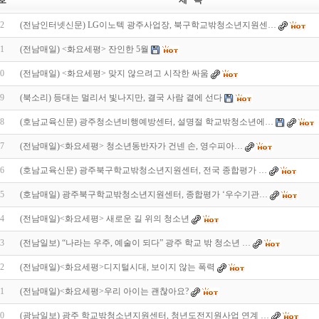
호
제 목
2
(전남인터넷신문) LG이노텍 광주사업장, 북구학교밖청소년지원센…
1
(전남매일) <화요세평> 잔인한 5월
0
(전남매일) <화요세평> 맞지 않으려고 시작한 싸움
9
(북소리) 등대는 멀리서 빛나지만, 결국 사람 곁에 선다
8
(호남교육신문) 광주청소년비행예방센터, 설명절 학교밖청소년에…
7
(전남매일)<화요세평> 청소년동반자가 건넨 손, 영수피아…
6
(호남교육신문) 광주북구학교밖청소년지원센터, 전국 종합평가 …
5
(호남매일) 광주북구학교밖청소년지원센터, 종합평가 ‘우수기관…
4
(전남매일)<화요세평> 새로운 길 위의 청소년
3
(전남일보) “나라는 우주, 예술이 되다” 광주 학교 밖 청소년 …
2
(전남매일)<화요세평>디지털시대, 보이지 않는 폭력
1
(전남매일)<화요세평>우리 아이는 괜찮아요?
0
(광남일보) 광주 학교밖청소년지원센터, 청년도전지원사업 연계 …