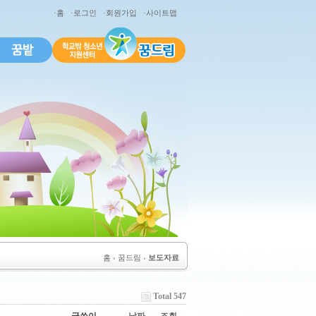
·홈
·로그인
·회원가입
·사이트맵
홈
› 꿈드림 ›
보도자료
Total 547