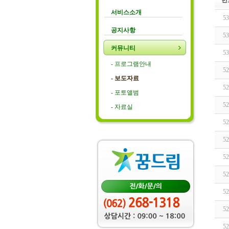
번
서비스소개
53
공지사항
53
커뮤니티
53
- 프로그램안내
52
- 보도자료
52
- 포토앨범
52
- 자료실
52
52
52
52
52
52
52